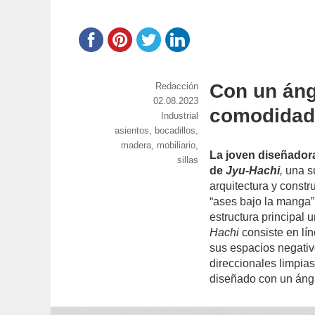
Con un áng
https://www.experimenta.es/author/red
Redacción
Publicado
02.08.2023
comodida
el
Categorías
Industrial
Etiquetas
asientos
,
bocadillos
,
madera
,
mobiliario
,
La joven diseñador
sillas
de
Jyu-Hachi
,
una su
arquitectura y const
“ases bajo la manga”
estructura principal 
Hachi
consiste en lí
sus espacios negativo
direccionales limpias
diseñado con un áng