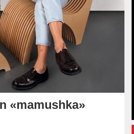
llón «mamushka»