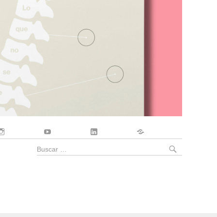
Instagram
YouTube
LinkedIn
Contacto
BUSCA
Buscar
por: