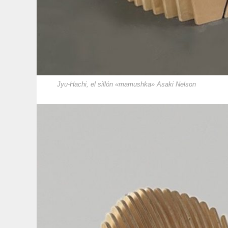
Jyu-Hachi, el sillón «mamushka» Asaki Nelson