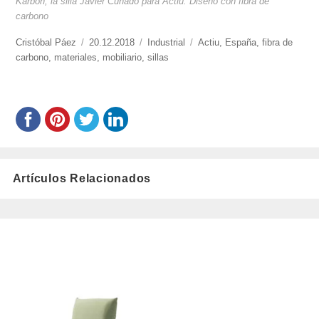
Karbon, la silla Javier Cuñado para Actiu. Diseño con fibra de
carbono
https://www.experimenta.es/author/cristobal-
Cristóbal Páez
Publicado
20.12.2018
Categorías
Industrial
Etiquetas
Actiu
,
España
,
fibra de
paez/
carbono
,
materiales
el
,
mobiliario
,
sillas
Artículos Relacionados