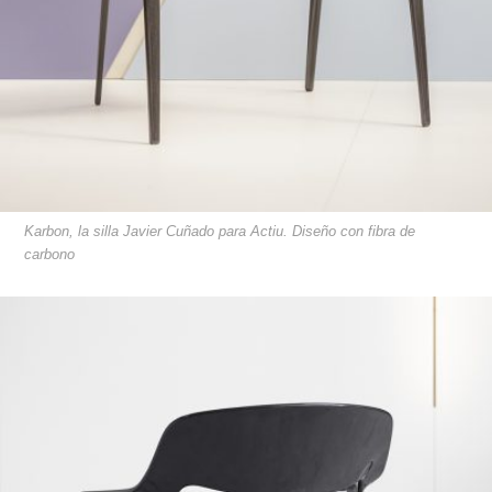
Karbon, la silla Javier Cuñado para Actiu. Diseño con fibra de
carbono