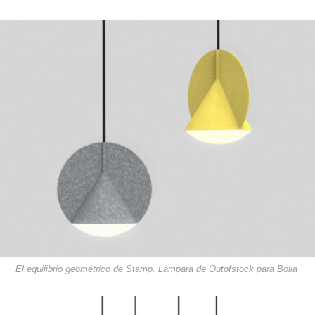
El equilibrio geométrico de Stamp. Lámpara de Outofstock para Bolia