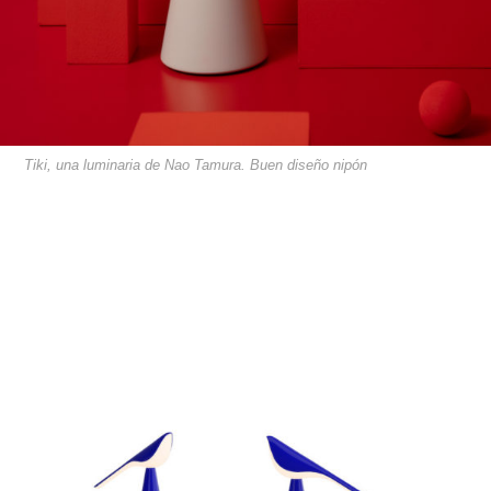
Tiki, una luminaria de Nao Tamura. Buen diseño nipón