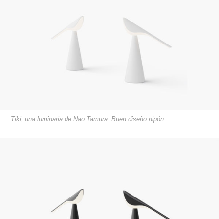
Tiki, una luminaria de Nao Tamura. Buen diseño nipón