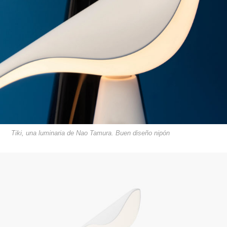
Tiki, una luminaria de Nao Tamura. Buen diseño nipón