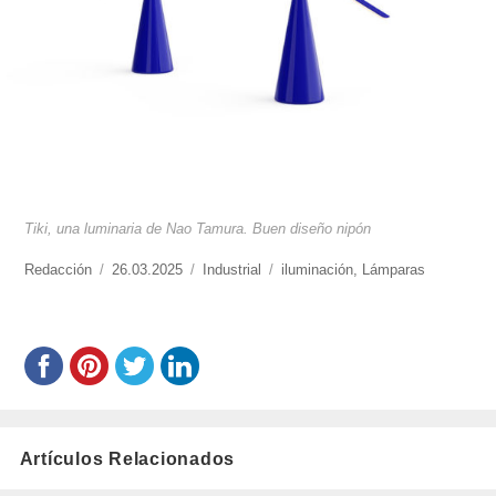
Tiki, una luminaria de Nao Tamura. Buen diseño nipón
https://www.experimenta.es/author/redaccion/
Redacción
Publicado
26.03.2025
Categorías
Industrial
Etiquetas
iluminación
,
Lámparas
el
Artículos Relacionados