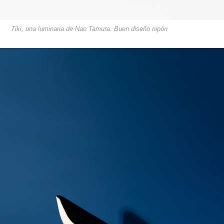
Tiki, una luminaria de Nao Tamura. Buen diseño nipón