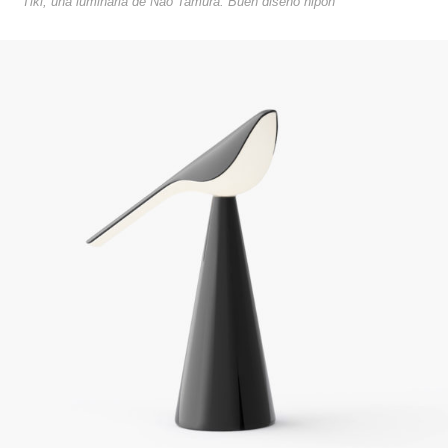
Tiki, una luminaria de Nao Tamura. Buen diseño nipón