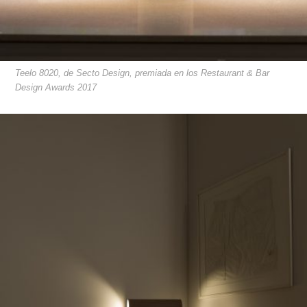
Teelo 8020, de Secto Design, premiada en los Restaurant & Bar
Design Awards 2017