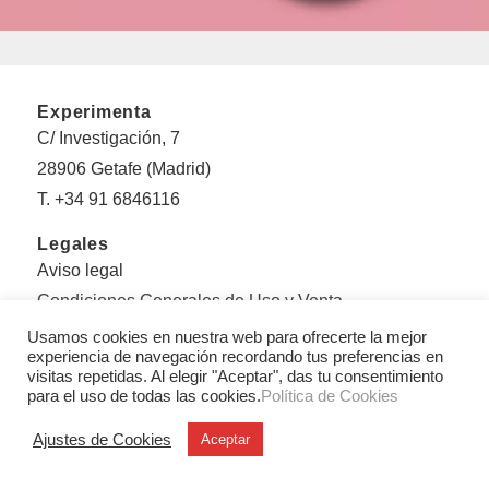
Experimenta
C/ Investigación, 7
28906 Getafe (Madrid)
T. +34 91 6846116
Legales
Aviso legal
Condiciones Generales de Uso y Venta
Politica de privacidad
Usamos cookies en nuestra web para ofrecerte la mejor
experiencia de navegación recordando tus preferencias en
Política de cookies
visitas repetidas. Al elegir "Aceptar", das tu consentimiento
para el uso de todas las cookies.
Política de Cookies
Sobre Experimenta
Editorial Experimenta
Ajustes de Cookies
Aceptar
Equipo