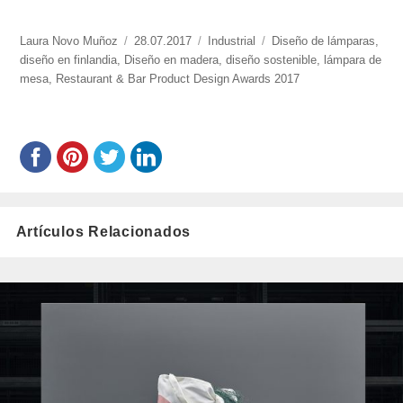
https://www.experimenta.es/author/laura-
Laura Novo Muñoz
Publicado
28.07.2017
Categorías
Industrial
Etiquetas
Diseño de lámparas
,
novo-
diseño en finlandia
,
Diseño en madera
el
,
diseño sostenible
,
lámpara de
munoz/
mesa
,
Restaurant & Bar Product Design Awards 2017
Artículos Relacionados