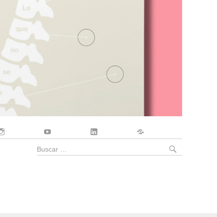
Instagram
YouTube
LinkedIn
Contacto
BUSCA
Buscar
por: