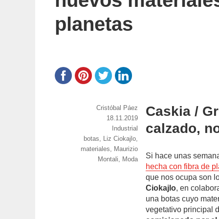
nuevos materiales
planetas
Caskia / G
https://www.experimenta.es/author/cristoba
Cristóbal Páez
paez/
Publicado
18.11.2019
calzado, no
el
Categorías
Industrial
Etiquetas
botas
,
Liz Ciokajlo
,
materiales
,
Maurizio
Si hace unas semana
Montali
,
Moda
hecha con fibra de p
que nos ocupa son l
Ciokajlo
, en colabor
una botas cuyo materi
vegetativo principal 