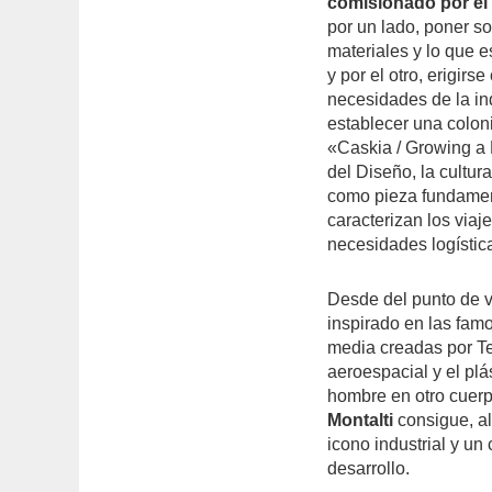
comisionado por el
por un lado, poner s
materiales y lo que e
y por el otro, erigirs
necesidades de la ind
establecer una colo
«Caskia / Growing a 
del Diseño, la cultur
como pieza fundament
caracterizan los viaj
necesidades logístic
Desde del punto de v
inspirado en las fa
media creadas por Te
aeroespacial y el pl
hombre en otro cuerp
Montalti
consigue, a
icono industrial y un
desarrollo.