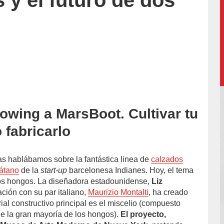
 y el futuro de dos
rowing a MarsBoot. Cultivar tu
l-
 fabricarlo
s hablábamos sobre la fantástica linea de
calzados
látano
de la
start-up
barcelonesa Indianes. Hoy, el tema
os hongos. La diseñadora estadounidense,
Liz
ación con su par italiano,
Maurizio Montalti
, ha creado
al constructivo principal es el miscelio (compuesto
de la gran mayoría de los hongos).
El proyecto,