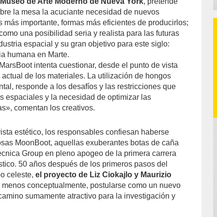
 Museo de Arte Moderno de Nueva York
, pretende
obre la mesa la acuciante necesidad de nuevos
s más importante, formas más eficientes de producirlos;
e como una posibilidad seria y realista para las futuras
ustria espacial y su gran objetivo para este siglo:
nia humana en Marte.
MarsBoot intenta cuestionar, desde el punto de vista
a actual de los materiales. La utilización de hongos
al, responde a los desafíos y las restricciones que
es espaciales y la necesidad de optimizar las
as», comentan los creativos.
ista estético, los responsables confiesan haberse
mosas MoonBoot, aquellas exuberantes botas de caña
cnica Group en pleno apogeo de la primera carrera
ástico. 50 años después de los primeros pasos del
o celeste,
el proyecto de Liz Ciokajlo y Maurizio
l menos conceptualmente, postularse como un nuevo
 camino sumamente atractivo para la investigación y