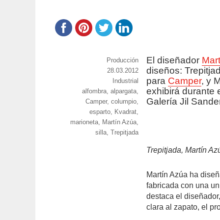
El diseñador
Mar
https://www.experimenta.es/author/prod
Producción
diseños: Trepitja
Publicado
28.03.2012
para
Camper
, y 
el
Categorías
Industrial
exhibirá durante 
Etiquetas
alfombra
,
alpargata
,
Galería Jil Sander
Camper
,
columpio
,
esparto
,
Kvadrat
,
marioneta
,
Martín Azúa
,
silla
,
Trepitjada
Trepitjada, Martín A
Martín Azúa ha dise
fabricada con una un
destaca el diseñador,
clara al zapato, el 