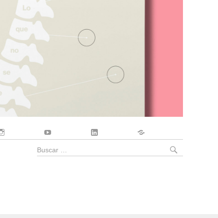
Instagram
YouTube
LinkedIn
Contacto
BUSCA
Buscar
por: