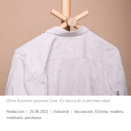
Oliver Kanniste presenta Coat. En busca de la perchero ideal
https://www.experimenta.es/author/redaccion/
Redacción
Publicado
25.06.2021
Categorías
Industrial
Etiquetas
decoración
,
Estonia
,
madera
,
mobiliario
,
percheros
el