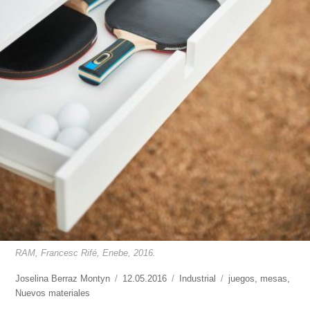
RAM, Francesc Rifé, Enebe, 2016.
https://www.experimenta.es/author/joselina-
Joselina Berraz Montyn
Publicado
12.05.2016
Categorías
Industrial
Etiquetas
juegos
,
mesas
,
berraz-
Nuevos materiales
el
montyn/