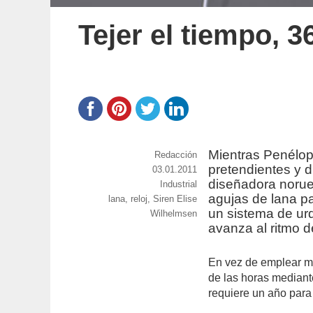
Tejer el tiempo, 3
Mientras Penélope
https://www.experimenta.es/author/red
Redacción
pretendientes y d
Publicado
03.01.2011
diseñadora noru
el
Categorías
Industrial
agujas de lana pa
Etiquetas
lana
,
reloj
,
Siren Elise
un sistema de ur
Wilhelmsen
avanza al ritmo d
En vez de emplear ma
de las horas mediant
requiere un año para