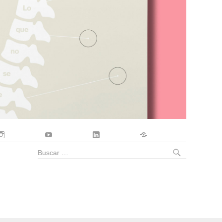
Instagram
YouTube
LinkedIn
Contacto
BUSCA
Buscar
por: