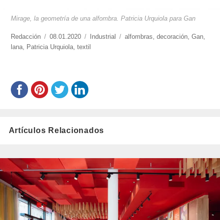
Mirage, la geometría de una alfombra. Patricia Urquiola para Gan
https://www.experimenta.es/author/redaccion/
Redacción
Publicado
08.01.2020
Categorías
Industrial
Etiquetas
alfombras
,
decoración
,
Gan
,
lana
,
Patricia Urquiola
el
,
textil
Artículos Relacionados