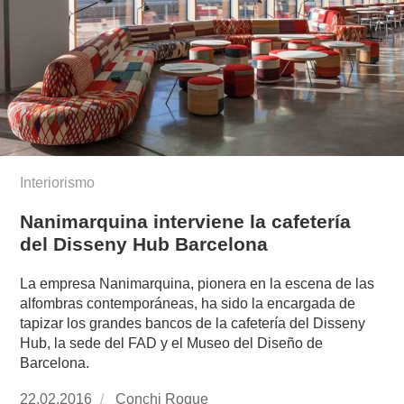
Interiorismo
Nanimarquina interviene la cafetería
del Disseny Hub Barcelona
La empresa Nanimarquina, pionera en la escena de las
alfombras contemporáneas, ha sido la encargada de
tapizar los grandes bancos de la cafetería del Disseny
Hub, la sede del FAD y el Museo del Diseño de
Barcelona.
Publicado
22.02.2016
https://www.experimenta.es/author/conchi-
Conchi Roque