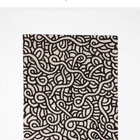
el
roque/