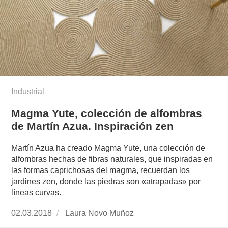
Industrial
Magma Yute, colección de alfombras
de Martín Azua. Inspiración zen
Martín Azua ha creado Magma Yute, una colección de
alfombras hechas de fibras naturales, que inspiradas en
las formas caprichosas del magma, recuerdan los
jardines zen, donde las piedras son «atrapadas» por
líneas curvas.
Publicado
02.03.2018
https://www.experimenta.es/author/laura-
Laura Novo Muñoz
el
novo-