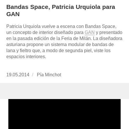
Bandas Space, Patricia Urquiola para
GAN
Patricia Urquiola vuelve a escena con Bandas Space,
un concepto de interior diseñado para
GAN
y presentado
en la pasada edición de la Feria de Milán. La diseñadora
asturiana propone un sistema modular de bandas de
lana y fieltro que, a modo de segunda piel, viste los
espacios interiores.
Publicado
19.05.2014
https://www.experimenta.es/author/pia/
Pía Minchot
el