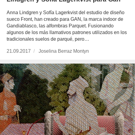
Anna Lindgren y Sofía Lagerkvist del estudio de diseño
sueco Front, han creado para GAN, la marca indoor de
Gandiablasco, las alfombras Parquet. Fusionando
algunos de los más llamativos patrones utilizados en los
tradicionales suelos de parqué, pero…
Publicado
21.09.2017
https://www.experimenta.es/author/joselina-
Joselina Berraz Montyn
el
berraz-
montyn/