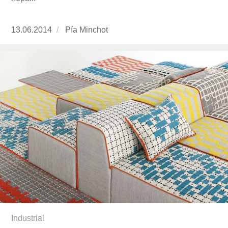
Publicado
13.06.2014
https://www.experimenta.es/author/pia/
Pía Minchot
el
Industrial