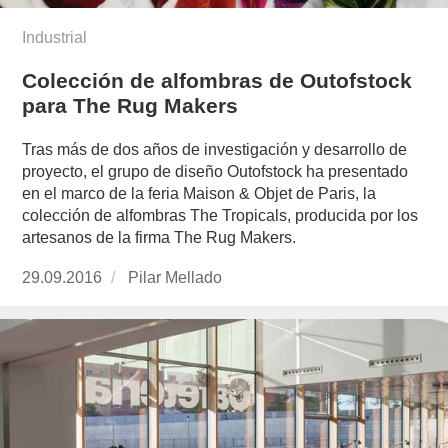
Industrial
Colección de alfombras de Outofstock
para The Rug Makers
Tras más de dos años de investigación y desarrollo de
proyecto, el grupo de diseño Outofstock ha presentado
en el marco de la feria Maison & Objet de Paris, la
colección de alfombras The Tropicals, producida por los
artesanos de la firma The Rug Makers.
Publicado
29.09.2016
https://www.experimenta.es/author/pilar-
Pilar Mellado
el
mellado/