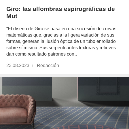
Giro: las alfombras espirográficas de
Mut
“El diseño de Giro se basa en una sucesión de curvas
matemáticas que, gracias a la ligera variación de sus
formas, generan la ilusión óptica de un tubo enrollado
sobre sí mismo. Sus serpenteantes texturas y relieves
dan como resultado patrones con…
Publicado
23.08.2023
https://www.experimenta.es/author/redaccion/
Redacción
el