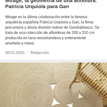
Mirage, la geometría de una alfombra.
Patricia Urquiola para Gan
Mirage es la última colaboración entre la famosa
arquitecta española Patricia Urquiola y Gan, la firma
precursora y ahora división indoor de Gandiablasco. Se
trata de una colección de alfombras de 200 x 310 cm
producida en lana neozelandesa y enteramente
anudada a mano.
Publicado
08.01.2020
https://www.experimenta.es/author/redaccion/
Redacción
el