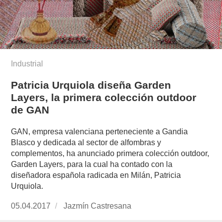
Industrial
Patricia Urquiola diseña Garden
Layers, la primera colección outdoor
de GAN
GAN, empresa valenciana perteneciente a Gandia
Blasco y dedicada al sector de alfombras y
complementos, ha anunciado primera colección outdoor,
Garden Layers, para la cual ha contado con la
diseñadora española radicada en Milán, Patricia
Urquiola.
Publicado
05.04.2017
https://www.experimenta.es/author/jazmin-
Jazmín Castresana
el
castresana/