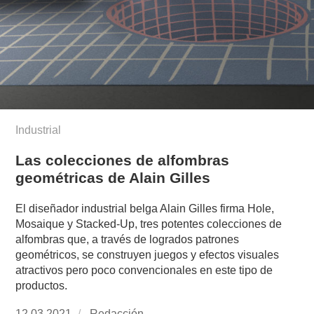
Industrial
Las colecciones de alfombras
geométricas de Alain Gilles
El diseñador industrial belga Alain Gilles firma Hole,
Mosaique y Stacked-Up, tres potentes colecciones de
alfombras que, a través de logrados patrones
geométricos, se construyen juegos y efectos visuales
atractivos pero poco convencionales en este tipo de
productos.
Publicado
12.03.2021
https://www.experimenta.es/author/redaccion/
Redacción