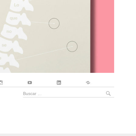
Instagram
YouTube
LinkedIn
Contacto
BUSCA
Buscar
por: