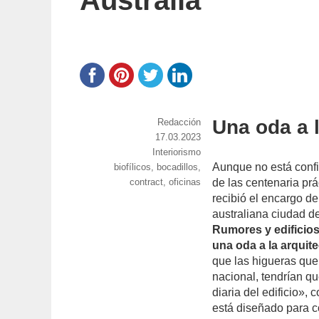
Australia
Una oda a l
https://www.experimenta.es/author/red
Redacción
Publicado
17.03.2023
Categorías
Interiorismo
el
Aunque no está confi
Etiquetas
biofílicos
,
bocadillos
,
contract
,
oficinas
de las centenaria prá
recibió el encargo de
australiana ciudad de
Rumores y edificios
una oda a la arquitec
que las higueras que
nacional, tendrían qu
diaria del edificio», 
está diseñado para c