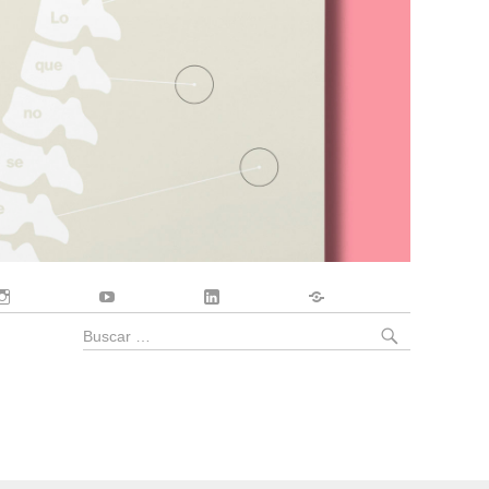
Instagram
YouTube
LinkedIn
Contacto
BUSCA
Buscar
por: