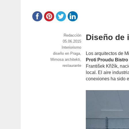
Diseño de i
https://www.experimenta.es/author/red
Redacción
Publicado
05.06.2015
Categorías
Interiorismo
el
Los arquitectos de M
Etiquetas
diseño en Praga
,
Mimosa architekti
,
Proti Proudu Bistro
restaurante
František Křižík, nac
local. El aire indust
conexiones ha sido e