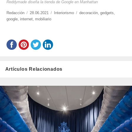
Reddymade diseña la tienda de Google en Manhattan
https://www.experimenta.es/author/redaccion/
Redacción
Publicado
28.06.2021
Categorías
Interiorismo
Etiquetas
decoración
,
gedgets
,
google
,
internet
el
,
mobiliario
Artículos Relacionados