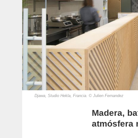
Djawa, Studio Hekla, Francia. © Julien Fernandez
Madera, ba
atmósfera