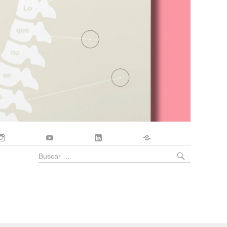
Instagram
YouTube
LinkedIn
Contacto
BUSCA
Buscar
por: