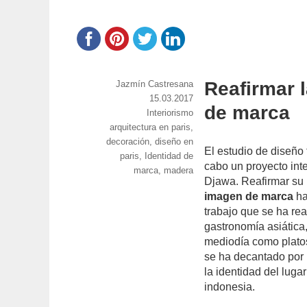
Reafirmar 
https://www.experimenta.es/author/jazmin-
Jazmín Castresana
castresana/
Publicado
15.03.2017
de marca
Categorías
Interiorismo
el
Etiquetas
arquitectura en paris
,
decoración
,
diseño en
El estudio de diseño
paris
,
Identidad de
cabo un proyecto inte
marca
,
madera
Djawa. Reafirmar su 
imagen de marca
ha
trabajo que se ha re
gastronomía asiática,
mediodía como platos
se ha decantado por
la identidad del lugar
indonesia.