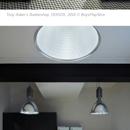
Tony Adam’s Barbershop, OOOOX, 2016 © BoysPlayNice