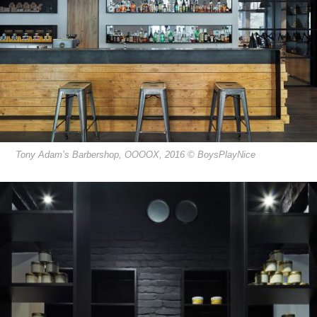
Tony Adam’s Barbershop, OOOOX, 2016 © BoysPlayNice