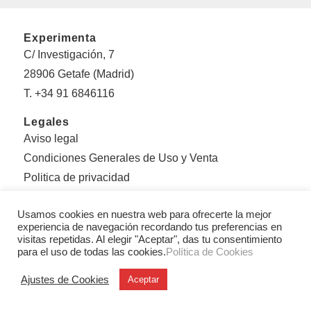
Experimenta
C/ Investigación, 7
28906 Getafe (Madrid)
T. +34 91 6846116
Legales
Aviso legal
Condiciones Generales de Uso y Venta
Politica de privacidad
Política de cookies
Usamos cookies en nuestra web para ofrecerte la mejor
Sobre Experimenta
experiencia de navegación recordando tus preferencias en
visitas repetidas. Al elegir "Aceptar", das tu consentimiento
Editorial Experimenta
para el uso de todas las cookies.
Política de Cookies
Equipo
Ajustes de Cookies
Aceptar
Con el apoyo de: