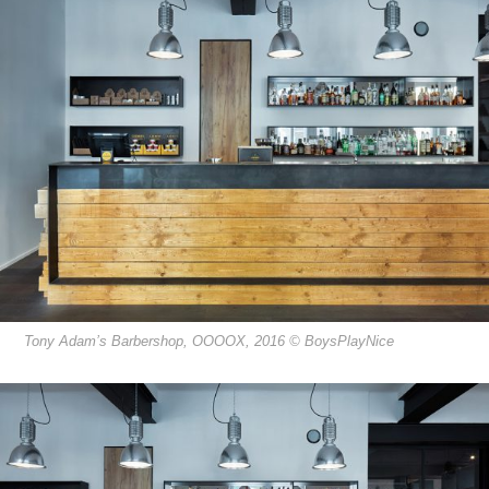
Tony Adam’s Barbershop, OOOOX, 2016 © BoysPlayNice