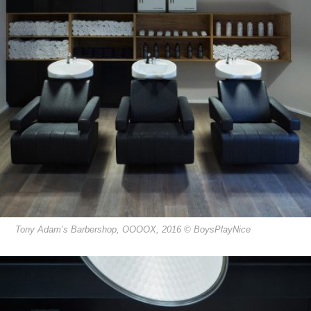
Tony Adam’s Barbershop, OOOOX, 2016 © BoysPlayNice