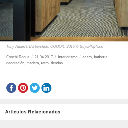
Tony Adam’s Barbershop, OOOOX, 2016 © BoysPlayNice
https://www.experimenta.es/author/conchi-
Conchi Roque
Publicado
21.04.2017
Categorías
Interiorismo
Etiquetas
acero
,
barbería
,
roque/
decoración
,
madera
el
,
retro
,
tiendas
Artículos Relacionados