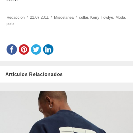
https://www.experimenta.es/author/redaccion/
Redacción
Publicado
21.07.2011
Categorías
Miscelánea
Etiquetas
collar
,
Kerry Howlye
,
Moda
,
pelo
el
Artículos Relacionados