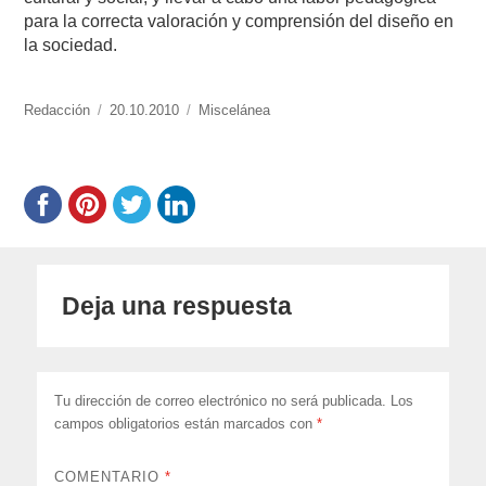
para la correcta valoración y comprensión del diseño en
la sociedad.
https://www.experimenta.es/author/redaccion/
Redacción
Publicado
20.10.2010
Categorías
Miscelánea
el
Deja una respuesta
Tu dirección de correo electrónico no será publicada.
Los
campos obligatorios están marcados con
*
COMENTARIO
*