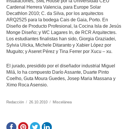
Instalaciones, SML House por la Universidad CEU
Cardenal Herrera Valencia, para Europe Solar
Decathlon 2010; C. da Silva, por los arquitectos
ARQ2525 para la bodega Cais de Gaia, Porto. En
Diseño de Producto Profesional, la Cocina Isla de Jesús
Monge Diseño; y WC Lagares In, de RCR Arquitectes.
Los estudiantes finalistas han sido, Giorgia Graziadei,
Sylvia Ulicka, Michele Ditaranto y Xabier López por
Muguito; y Aseret Pérez y Tina Ferrer por Xucu – xu.
El jurado, presidido por el diseñador industrial Miguel
Milá, lo ha compuesto Darío Assante, Duarte Pinto
Coelho, Guta Moura Guedes, Josep Maria Massana y
Ximo Roca Asensio.
https://www.experimenta.es/author/redaccion/
Redacción
Publicado
26.10.2010
Categorías
Miscelánea
el