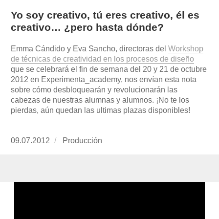
Yo soy creativo, tú eres creativo, él es
creativo… ¿pero hasta dónde?
Emma Cándido y Eva Sancho, directoras del
Workshop
de técnicas de creatividad en los procesos de diseño
que se celebrará el fin de semana del 20 y 21 de octubre
2012 en Experimenta_academy, nos envían esta nota
sobre cómo desbloquearán y revolucionarán las
cabezas de nuestras alumnas y alumnos. ¡No te los
pierdas, aún quedan las ultimas plazas disponibles!
Publicado
09.07.2012
https://www.experimenta.es/author/produccion
Producción
el