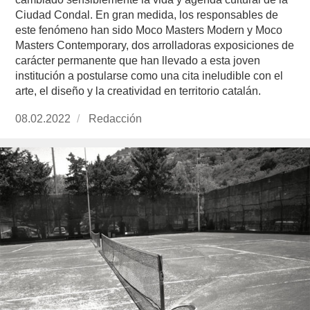
Ciudad Condal. En gran medida, los responsables de
este fenómeno han sido Moco Masters Modern y Moco
Masters Contemporary, dos arrolladoras exposiciones de
carácter permanente que han llevado a esta joven
institución a postularse como una cita ineludible con el
arte, el diseño y la creatividad en territorio catalán.
Publicado
08.02.2022
https://www.experimenta.es/author/redaccion/
Redacción
el