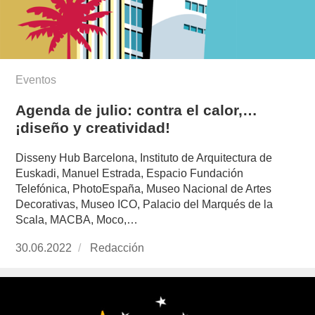
Eventos
Agenda de julio: contra el calor,…
¡diseño y creatividad!
Disseny Hub Barcelona, Instituto de Arquitectura de
Euskadi, Manuel Estrada, Espacio Fundación
Telefónica, PhotoEspaña, Museo Nacional de Artes
Decorativas, Museo ICO, Palacio del Marqués de la
Scala, MACBA, Moco,…
Publicado
30.06.2022
https://www.experimenta.es/author/redaccion/
Redacción
el