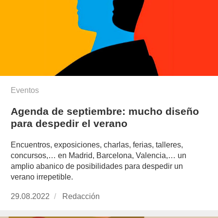
Eventos
Agenda de septiembre: mucho diseño
para despedir el verano
Encuentros, exposiciones, charlas, ferias, talleres,
concursos,… en Madrid, Barcelona, Valencia,… un
amplio abanico de posibilidades para despedir un
verano irrepetible.
Publicado
29.08.2022
https://www.experimenta.es/author/redaccion/
Redacción
el