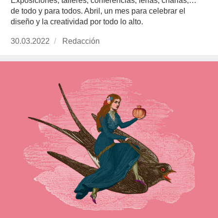
Exposiciones, talleres, conferencias, ferias, charlas,…
de todo y para todos. Abril, un mes para celebrar el
diseño y la creatividad por todo lo alto.
Publicado
30.03.2022
https://www.experimenta.es/author/redaccion/
Redacción
el