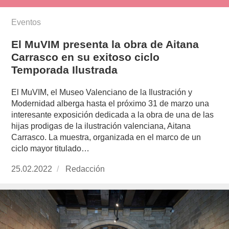
Eventos
El MuVIM presenta la obra de Aitana
Carrasco en su exitoso ciclo
Temporada Ilustrada
El MuVIM, el Museo Valenciano de la Ilustración y
Modernidad alberga hasta el próximo 31 de marzo una
interesante exposición dedicada a la obra de una de las
hijas prodigas de la ilustración valenciana, Aitana
Carrasco. La muestra, organizada en el marco de un
ciclo mayor titulado…
Publicado
25.02.2022
https://www.experimenta.es/author/redaccion/
Redacción
el