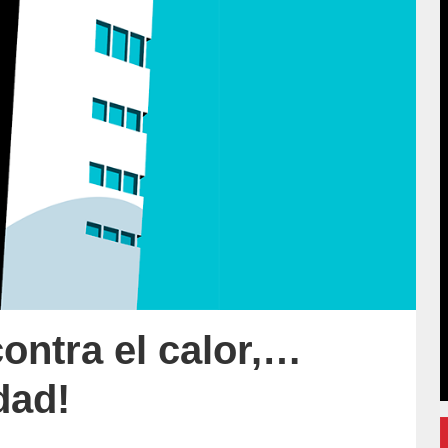
contra el calor,…
dad!