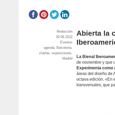
Abierta la 
https://www.experimenta.es/author/red
Redacción
Publicado
30.06.2022
Iberoameri
el
Categorías
Eventos
Etiquetas
agenda
,
Barcelona
,
charlas
,
exposiciones
,
La Bienal Iberoame
Madrid
de noviembre y que u
Experimenta como
áreas del diseño de 
octava edición. «En e
transversales, que p