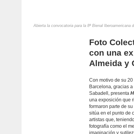
Abierta la convocatoria para la 8ª Bienal Iberoamericana
Foto Colec
con una ex
Almeida y
Con motivo de su 20 
Barcelona, gracias a
Sabadell, presenta
H
una exposición que r
formaron parte de su
sitúa en el punto de
artistas que, teniend
fotografía como el m
imaginación y sutilez