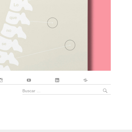
Instagram
YouTube
LinkedIn
Contacto
BUSCA
Buscar
por: