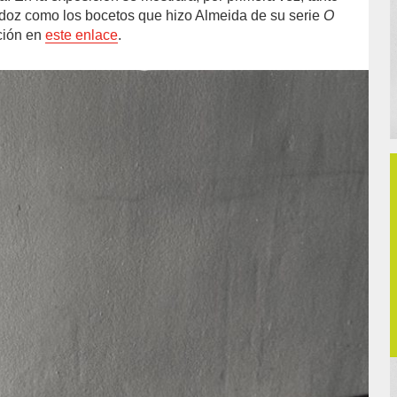
doz como los bocetos que hizo Almeida de su serie
O
ción en
este enlace
.