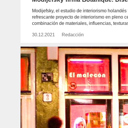
Modijefsky, el estudio de interiorismo holandé
refrescante proyecto de interiorismo en pleno c
combinación de materiales, influencias, textu
30.12.2021
Publicado
Redacción
https://www.experimenta.es/aut
el