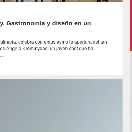
ky. Gastronomía y diseño en un
linaria, celebra con entusiasmo la apertura del tan
io de Angelo Kremmydas, un joven chef que ha
a…
hor/redaccion/