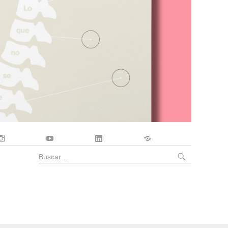
Instagram
YouTube
LinkedIn
Contacto
BUSCA
Buscar
por: