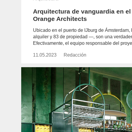
Arquitectura de vanguardia en el 
Orange Architects
Ubicado en el puerto de IJburg de Ámsterdam,
alquiler y 83 de propiedad —, son una verdader
Efectivamente, el equipo responsable del proye
11.05.2023
Publicado
Redacción
https://www.experimenta.es/aut
el