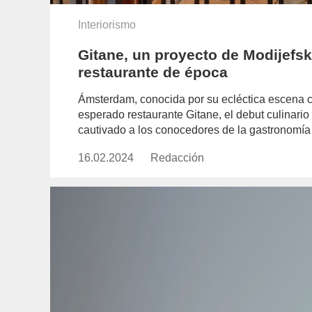
Interiorismo
Gitane, un proyecto de Modijefs
restaurante de época
Ámsterdam, conocida por su ecléctica escena cu
esperado restaurante Gitane, el debut culinar
cautivado a los conocedores de la gastronomí
16.02.2024
Publicado
Redacción
https://www.experimenta.es/aut
el