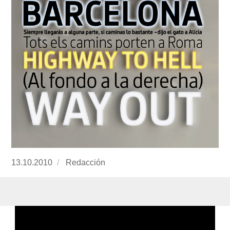
Publicado
13.10.2010
https://www.experimenta.es/author/redaccion/
Redacción
el