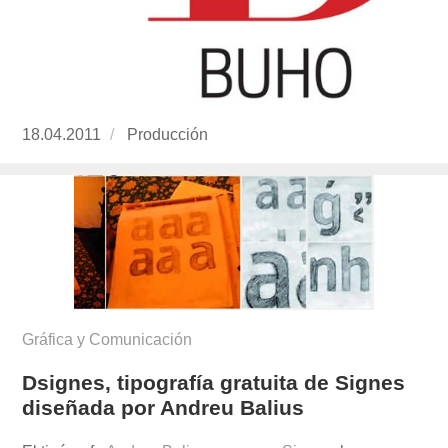
Publicado
18.04.2011
https://www.experimenta.es/author/produccion
Producción
el
Gráfica y Comunicación
Dsignes, tipografía gratuita de Signes
diseñada por Andreu Balius