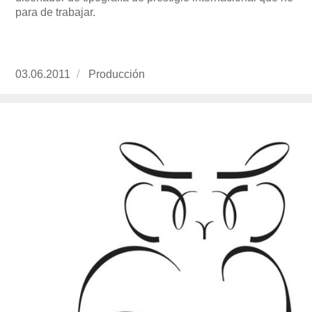
para de trabajar.
Publicado
03.06.2011
https://www.experimenta.es/author/produccion
Producción
el