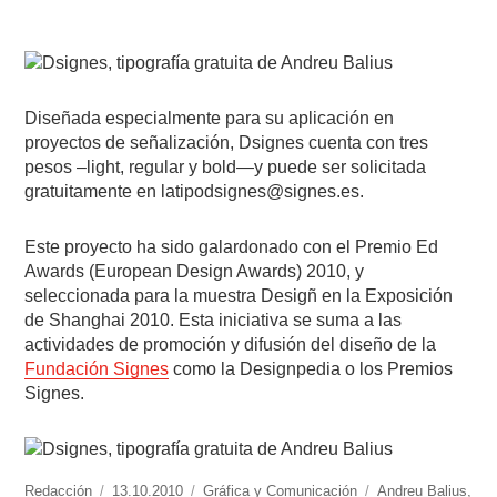
Diseñada especialmente para su aplicación en
proyectos de señalización, Dsignes cuenta con tres
pesos –light, regular y bold—y puede ser solicitada
gratuitamente en latipodsignes@signes.es.
Este proyecto ha sido galardonado con el Premio Ed
Awards (European Design Awards) 2010, y
seleccionada para la muestra Desigñ en la Exposición
de Shanghai 2010. Esta iniciativa se suma a las
actividades de promoción y difusión del diseño de la
Fundación Signes
como la Designpedia o los Premios
Signes.
https://www.experimenta.es/author/redaccion/
Redacción
Publicado
13.10.2010
Categorías
Gráfica y Comunicación
Etiquetas
Andreu Balius
,