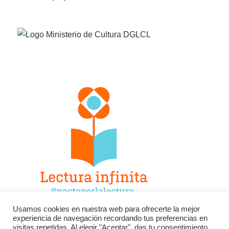
Usamos cookies en nuestra web para ofrecerte la mejor
experiencia de navegación recordando tus preferencias en
Facebook
Twitter
Instagram
visitas repetidas. Al elegir "Aceptar", das tu consentimiento