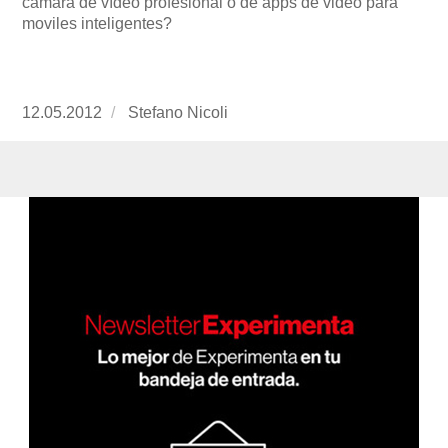
cámara de vídeo profesional o de apps de video para
moviles inteligentes?
Publicado
12.05.2012
https://www.experimenta.es/author/Stefano%2
Stefano Nicoli
el