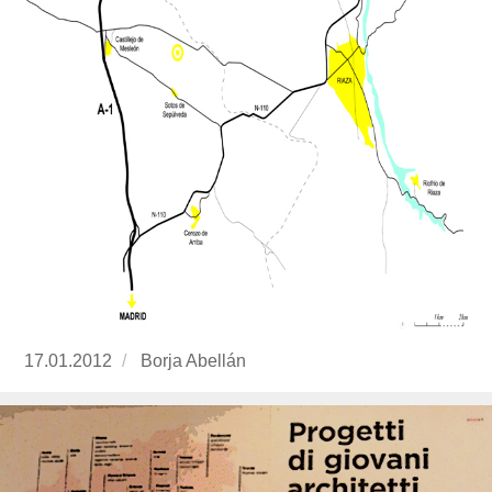
Publicado
17.01.2012
https://www.experimenta.es/author/Borja%20A
Borja Abellán
el