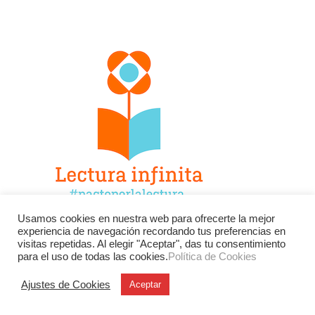
Usamos cookies en nuestra web para ofrecerte la mejor
experiencia de navegación recordando tus preferencias en
Facebook
Twitter
Instagram
visitas repetidas. Al elegir "Aceptar", das tu consentimiento
para el uso de todas las cookies.
Política de Cookies
YouTube
LinkedIn
Contacto
Ajustes de Cookies
Aceptar
BU
Buscar