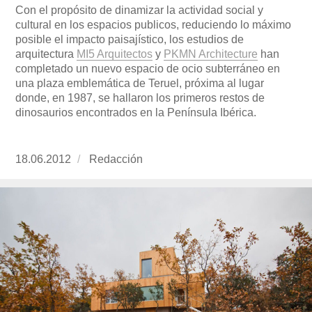
Con el propósito de dinamizar la actividad social y
cultural en los espacios publicos, reduciendo lo máximo
posible el impacto paisajístico, los estudios de
arquitectura
MI5 Arquitectos
y
PKMN Architecture
han
completado un nuevo espacio de ocio subterráneo en
una plaza emblemática de Teruel, próxima al lugar
donde, en 1987, se hallaron los primeros restos de
dinosaurios encontrados en la Península Ibérica.
Publicado
18.06.2012
https://www.experimenta.es/author/redaccion/
Redacción
el