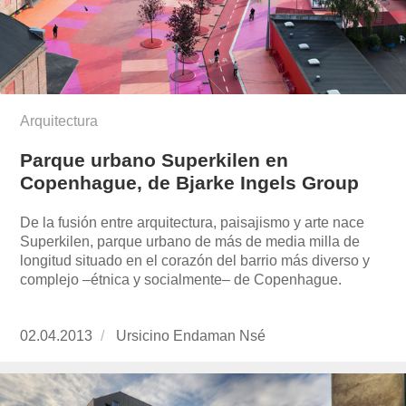
Arquitectura
Parque urbano Superkilen en
Copenhague, de Bjarke Ingels Group
De la fusión entre arquitectura, paisajismo y arte nace
Superkilen, parque urbano de más de media milla de
longitud situado en el corazón del barrio más diverso y
complejo –étnica y socialmente– de Copenhague.
Publicado
02.04.2013
https://www.experimenta.es/author/ursicino-
Ursicino Endaman Nsé
el
endaman-
nse/