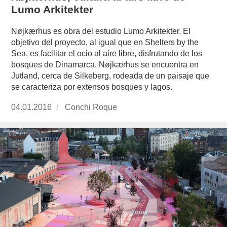
Lumo Arkitekter
Nøjkærhus es obra del estudio Lumo Arkitekter. El
objetivo del proyecto, al igual que en Shelters by the
Sea, es facilitar el ocio al aire libre, disfrutando de los
bosques de Dinamarca. Nøjkærhus se encuentra en
Jutland, cerca de Silkeberg, rodeada de un paisaje que
se caracteriza por extensos bosques y lagos.
Publicado
04.01.2016
https://www.experimenta.es/author/conchi-
Conchi Roque
el
roque/