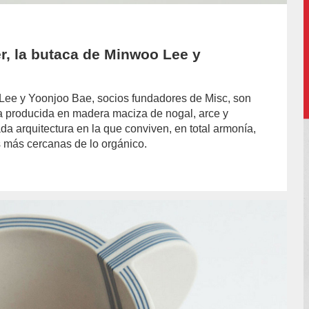
er, la butaca de Minwoo Lee y
ee y Yoonjoo Bae, socios fundadores de Misc, son
ca producida en madera maciza de nogal, arce y
a arquitectura en la que conviven, en total armonía,
s más cercanas de lo orgánico.
hor/redaccion/