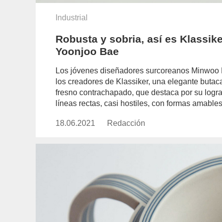
Industrial
Robusta y sobria, así es Klassik
Yoonjoo Bae
Los jóvenes diseñadores surcoreanos Minwoo L
los creadores de Klassiker, una elegante buta
fresno contrachapado, que destaca por su lograd
líneas rectas, casi hostiles, con formas amable
18.06.2021
Publicado
Redacción
https://www.experimenta.es/aut
el