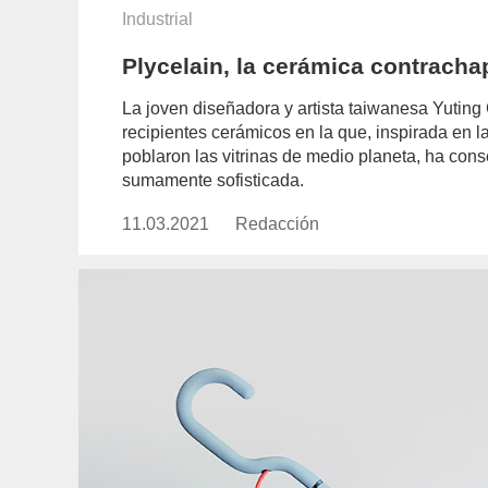
Industrial
Plycelain, la cerámica contrach
La joven diseñadora y artista taiwanesa Yuting
recipientes cerámicos en la que, inspirada en 
poblaron las vitrinas de medio planeta, ha conse
sumamente sofisticada.
11.03.2021
Publicado
Redacción
https://www.experimenta.es/aut
el