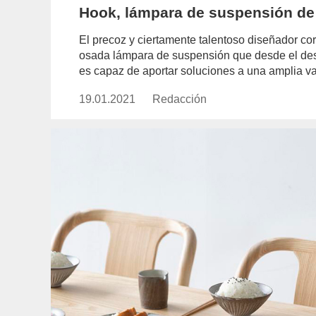
Hook, lámpara de suspensión de
El precoz y ciertamente talentoso diseñador co
osada lámpara de suspensión que desde el desen
es capaz de aportar soluciones a una amplia v
19.01.2021
Publicado
Redacción
https://www.experimenta.es/aut
el