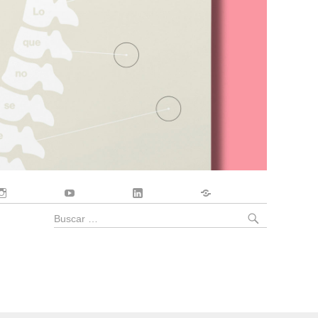
Instagram
YouTube
LinkedIn
Contacto
BUSCA
Buscar
por: