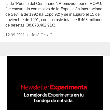
la de “Puente del Centenario”. Promovido por el MOPU,
fue construido con motivo de la Exposición internacional
de Sevilla de 1992 (la Expo’92) y se inauguró el 15 de
noviembre de 1991, con un coste total de 6.468 millones
de pesetas (38.873.462,91€).
Publicado
12.09.2011
https://www.experimenta.es/author/José%20O
José Ortiz C
el