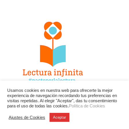
Usamos cookies en nuestra web para ofrecerte la mejor
experiencia de navegación recordando tus preferencias en
Facebook
Twitter
Instagram
visitas repetidas. Al elegir "Aceptar", das tu consentimiento
para el uso de todas las cookies.
Política de Cookies
YouTube
LinkedIn
Contacto
Ajustes de Cookies
Aceptar
BU
Buscar