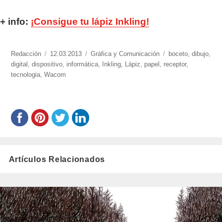
+ info:
¡Consigue tu lápiz Inkling!
https://www.experimenta.es/author/redaccion/
Redacción
Publicado
12.03.2013
Categorías
Gráfica y Comunicación
Etiquetas
boceto
,
dibujo
,
digital
,
dispositivo
el
,
informática
,
Inkling
,
Lápiz
,
papel
,
receptor
,
tecnologia
,
Wacom
Artículos Relacionados