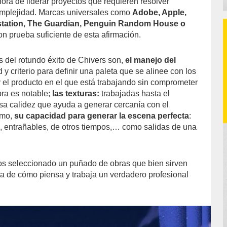
ora de liderar proyectos que requieren resolver
mplejidad. Marcas universales como
Adobe, Apple,
ystation, The Guardian, Penguin Random House o
son prueba suficiente de esta afirmación.
s del rotundo éxito de Chivers son,
el manejo del
 y criterio para definir una paleta que se alinee con los
y el producto en el que está trabajando sin comprometer
bra es notable;
las texturas:
trabajadas hasta el
sa calidez que ayuda a generar cercanía con el
imo,
su capacidad para generar la escena perfecta
:
, entrañables, de otros tiempos,… como salidas de una
os seleccionado un puñado de obras que bien sirven
a de cómo piensa y trabaja un verdadero profesional