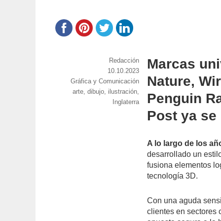
Marcas uni
https://www.experimenta.es/author/red
Redacción
Publicado
10.10.2023
Nature, Wir
Categorías
Gráfica y Comunicación
el
Etiquetas
arte
,
dibujo
,
ilustración
,
Penguin R
Inglaterra
Post ya se
A lo largo de los añ
desarrollado un estil
fusiona elementos l
tecnología 3D.
Con una aguda sensib
clientes en sectores 