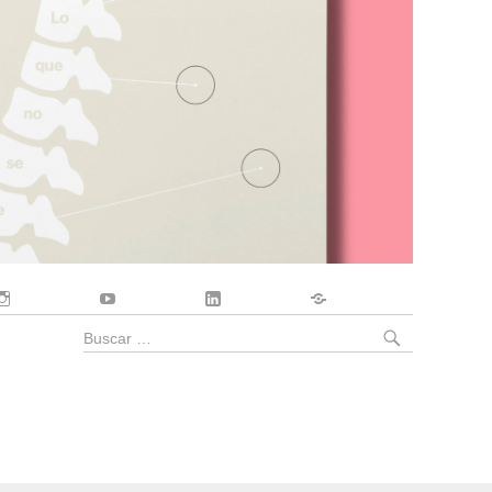
Instagram
YouTube
LinkedIn
Contacto
BUSCA
Buscar
por: