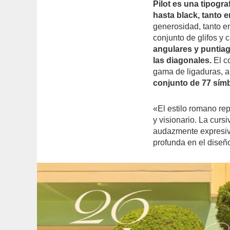
Pilot es una tipogra
hasta black, tanto 
generosidad, tanto e
conjunto de glifos y 
angulares y puntiag
las diagonales.
El c
gama de ligaduras, al
conjunto de 77 símb
«El estilo romano re
y visionario. La curs
audazmente expresiva
profunda en el diseñ