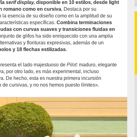
fía
serif display,
disponible en 10 estilos, desde light
en romano como en cursiva.
Destaca por su
n la esencia de su diseño como en la amplitud de su
características específicas.
Combina terminaciones
udas con curvas suaves y transiciones fluidas en
onjunto de glifos ha sido enriquecido con una amplia
ternativas y florituras expresivas, además de un
olos y 18 flechas estilizadas.
presenta el lado majestuoso de
Pilot
: maduro, elegante
iva, por otro lado, es más experimental, incluso
. De hecho, esta es nuestra primera incursión
o de cursivas, y no nos hemos puesto límites».