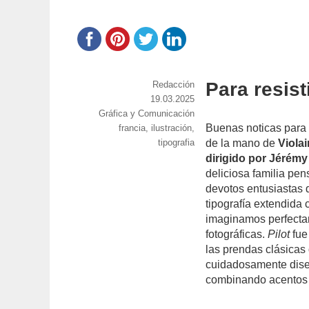
Para resist
https://www.experimenta.es/author/red
Redacción
Publicado
19.03.2025
Categorías
Gráfica y Comunicación
el
Buenas noticas para l
Etiquetas
francia
,
ilustración
,
tipografia
de la mano de
Violai
dirigido por Jérémy
deliciosa familia pe
devotos entusiastas 
tipografía extendida
imaginamos perfecta
fotográficas.
Pilot
fue
las prendas clásicas
cuidadosamente diseñ
combinando acentos 