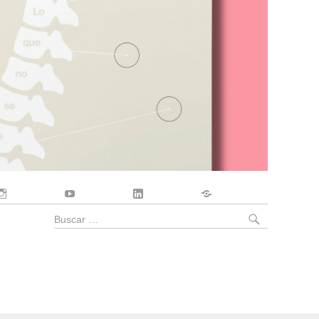
Instagram
YouTube
LinkedIn
Contacto
BUSCA
Buscar
por: