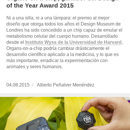
of the Year Award 2015
Ni a una silla, ni a una lámpara: el premio al mejor
diseño que otorga todos los años el Design Museum de
Londres ha sido concedido a un chip capaz de emular el
metabolismo celular del cuerpo humano. Desarrollado
desde el
Instituto Wyss de la Universidad de Harvard
,
Organs-on-a-chip podría cambiar drásticamente el
desarrollo científico aplicado a la medicina, y lo que es
más importante, erradicar la experimentación con
animales y seres humanos.
Publicado
04.08.2015
https://www.experimenta.es/author/alberto-
Alberto Peñalver Menéndez
el
penalver-
menendez/