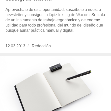
Aprovéchate de esta oportunidad, suscríbete a nuestra
newsletter
y consigue
tu lápiz Inkling de Wacom
. Se trata
de un instrumento de trabajo ergonómico y de enorme
utilidad para todo profesional del mundo del diseño que
busque aunar práctica manual y digital.
Publicado
12.03.2013
https://www.experimenta.es/author/redaccion/
Redacción
el