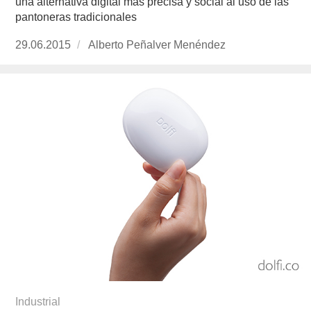
una alternativa digital más precisa y social al uso de las
pantoneras tradicionales
Publicado
29.06.2015
https://www.experimenta.es/author/alberto-
Alberto Peñalver Menéndez
el
penalver-
menendez/
Industrial