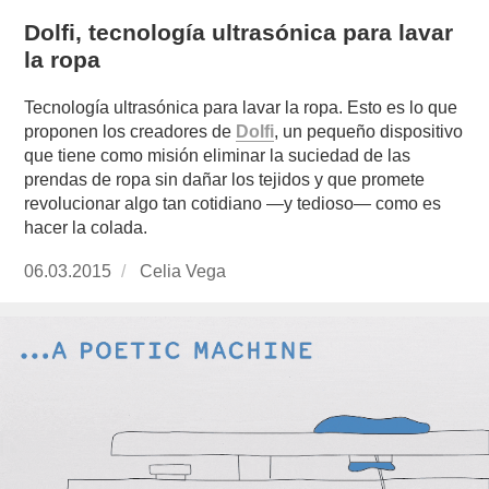
Dolfi, tecnología ultrasónica para lavar
la ropa
Tecnología ultrasónica para lavar la ropa. Esto es lo que
proponen los creadores de
Dolfi
, un pequeño dispositivo
que tiene como misión eliminar la suciedad de las
prendas de ropa sin dañar los tejidos y que promete
revolucionar algo tan cotidiano —y tedioso— como es
hacer la colada.
Publicado
06.03.2015
https://www.experimenta.es/author/Celia%20
Celia Vega
el