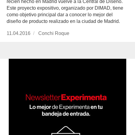
recién hecho en Madrid vuelve a la Central de Diseño.
Este proyecto expositivo, organizado por DIMAD, tiene
como objetivo principal dar a conocer lo mejor del
diseño de producto realizado en la ciudad de Madrid.
Publicado
11.04.2016
https://www.experimenta.es/author/conchi-
Conchi Roque
el
roque/