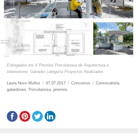
Entregados los X Premios Porcelanosa de Arquitectura e
Interiorismo. Ganador categoría Proyectos Realizados
https://www.experimenta.es/author/laura-
Laura Novo Muñoz
Publicado
07.07.2017
Categorías
Concursos
Etiquetas
Convocatoria
,
novo-
galardones
,
Porcelanosa
el
,
premios
munoz/