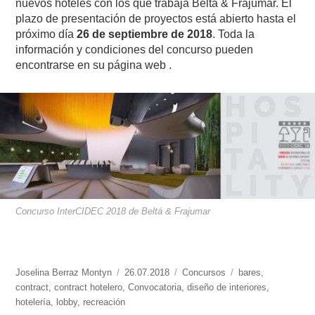
nuevos hoteles con los que trabaja Beltá & Frajumar. El
plazo de presentación de proyectos está abierto hasta el
próximo día
26 de septiembre de 2018
. Toda la
información y condiciones del concurso pueden
encontrarse en su página web .
Concurso InterCIDEC 2018 de Beltá & Frajumar
https://www.experimenta.es/author/joselina-
Joselina Berraz Montyn
Publicado
26.07.2018
Categorías
Concursos
Etiquetas
bares
,
berraz-
contract
,
contract hotelero
,
el
Convocatoria
,
diseño de interiores
,
montyn/
hotelería
,
lobby
,
recreación