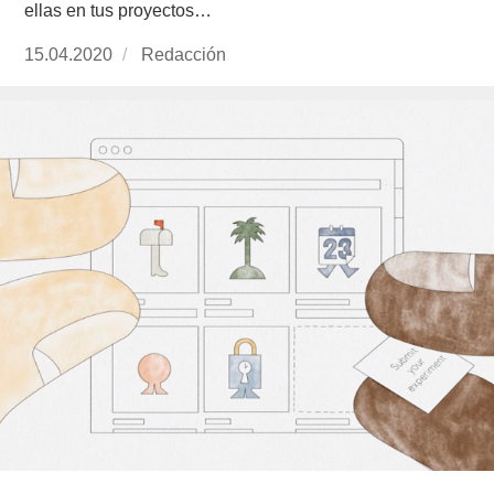
ellas en tus proyectos…
Publicado
15.04.2020
https://www.experimenta.es/author/redaccion/
Redacción
el