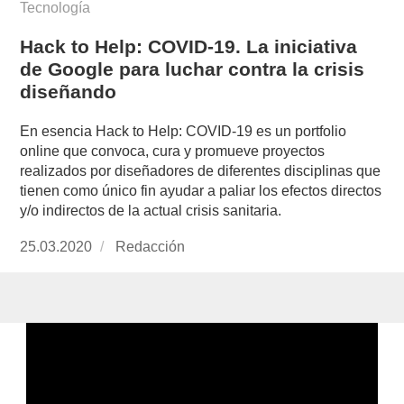
Tecnología
Hack to Help: COVID-19. La iniciativa
de Google para luchar contra la crisis
diseñando
En esencia Hack to Help: COVID-19 es un portfolio
online que convoca, cura y promueve proyectos
realizados por diseñadores de diferentes disciplinas que
tienen como único fin ayudar a paliar los efectos directos
y/o indirectos de la actual crisis sanitaria.
Publicado
25.03.2020
https://www.experimenta.es/author/redaccion/
Redacción
el