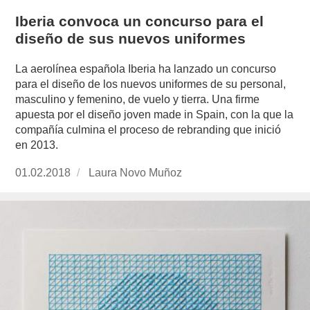
Iberia convoca un concurso para el
diseño de sus nuevos uniformes
La aerolínea española Iberia ha lanzado un concurso
para el diseño de los nuevos uniformes de su personal,
masculino y femenino, de vuelo y tierra. Una firme
apuesta por el diseño joven made in Spain, con la que la
compañía culmina el proceso de rebranding que inició
en 2013.
Publicado
01.02.2018
https://www.experimenta.es/author/laura-
Laura Novo Muñoz
el
novo-
munoz/