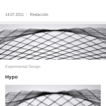
Publicado
14.07.2011
https://www.experimenta.es/author/redaccion/
Redacción
el
Experimental Design
Hypo