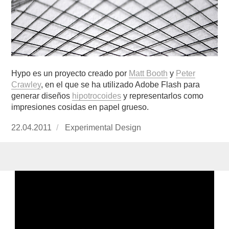
Hypo es un proyecto creado por
Matt Booth
y
Peter
Crawley
, en el que se ha utilizado Adobe Flash para
generar diseños
hipotrocoides
y representarlos como
impresiones cosidas en papel grueso.
Publicado
22.04.2011
https://www.experimenta.es/author/Experime
Experimental Design
el