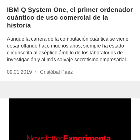
IBM Q System One, el primer ordenador
cuántico de uso comercial de la
historia
Aunque la carrera de la computación cuántica se viene
desarrollando hace muchos años, siempre ha estado
circunscrita al aséptico ámbito de los laboratorios de
investigación y al más salvaje secretismo empresarial.
Publicado
09.01.2019
https://www.experimenta.es/author/cristobal-
Cristóbal Páez
el
paez/