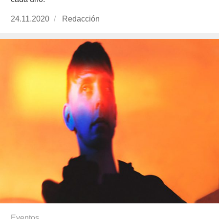
Publicado
24.11.2020
https://www.experimenta.es/author/redaccion/
Redacción
el
Eventos