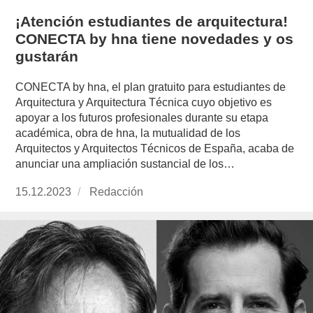
¡Atención estudiantes de arquitectura!
CONECTA by hna tiene novedades y os
gustarán
CONECTA by hna, el plan gratuito para estudiantes de
Arquitectura y Arquitectura Técnica cuyo objetivo es
apoyar a los futuros profesionales durante su etapa
académica, obra de hna, la mutualidad de los
Arquitectos y Arquitectos Técnicos de España, acaba de
anunciar una ampliación sustancial de los…
Publicado
15.12.2023
https://www.experimenta.es/author/redaccion/
Redacción
el