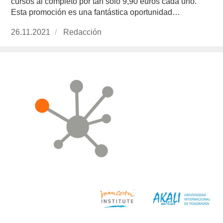
cursos al completo por tan solo 9,90 euros cada uno.
Esta promoción es una fantástica oportunidad…
Publicado
26.11.2021
https://www.experimenta.es/author/redaccion/
Redacción
el