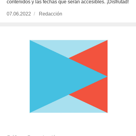
contenidos y las fechas que serán accesibles. ¡Disfrutad!
Publicado
07.06.2022
https://www.experimenta.es/author/redaccion/
Redacción
el