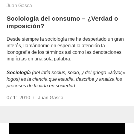
Juan Gasca
Sociología del consumo – ¿Verdad o
imposición?
Desde siempre la sociología me ha despertado un gran
interés, llamándome en especial la atención la
iconografía de los términos así como las denotaciones
implícitas en una sola palabra.
Sociología
(del latín socius, socio, y del griego «λóγος»
logos) es la ciencia que estudia, describe y analiza los
procesos de la vida en sociedad.
Publicado
07.11.2010
https://www.experimenta.es/author/Juan%20G
Juan Gasca
el