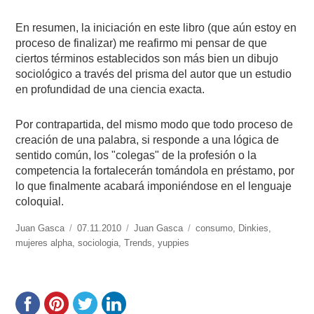
En resumen, la iniciación en este libro (que aún estoy en
proceso de finalizar) me reafirmo mi pensar de que
ciertos términos establecidos son más bien un dibujo
sociológico a través del prisma del autor que un estudio
en profundidad de una ciencia exacta.
Por contrapartida, del mismo modo que todo proceso de
creación de una palabra, si responde a una lógica de
sentido común, los "colegas" de la profesión o la
competencia la fortalecerán tomándola en préstamo, por
lo que finalmente acabará imponiéndose en el lenguaje
coloquial.
https://www.experimenta.es/author/Juan%20Gasca/
Juan Gasca
Publicado
07.11.2010
Categorías
Juan Gasca
Etiquetas
consumo
,
Dinkies
,
mujeres alpha
,
el
sociologia
,
Trends
,
yuppies