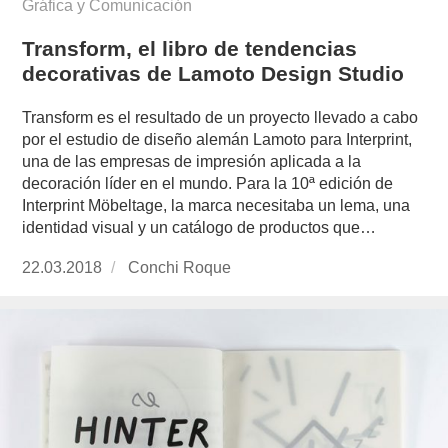
Gráfica y Comunicación
Transform, el libro de tendencias
decorativas de Lamoto Design Studio
Transform es el resultado de un proyecto llevado a cabo
por el estudio de diseño alemán Lamoto para Interprint,
una de las empresas de impresión aplicada a la
decoración líder en el mundo. Para la 10ª edición de
Interprint Möbeltage, la marca necesitaba un lema, una
identidad visual y un catálogo de productos que…
Publicado
22.03.2018
https://www.experimenta.es/author/conchi-
Conchi Roque
el
roque/