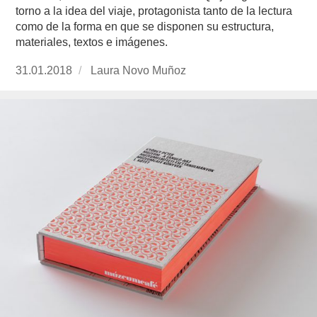
torno a la idea del viaje, protagonista tanto de la lectura
como de la forma en que se disponen su estructura,
materiales, textos e imágenes.
Publicado
31.01.2018
https://www.experimenta.es/author/laura-
Laura Novo Muñoz
el
novo-
munoz/