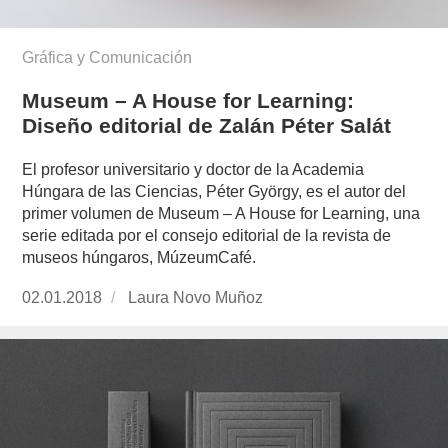
Gráfica y Comunicación
Museum – A House for Learning:
Diseño editorial de Zalán Péter Salát
El profesor universitario y doctor de la Academia
Húngara de las Ciencias, Péter György, es el autor del
primer volumen de Museum – A House for Learning, una
serie editada por el consejo editorial de la revista de
museos húngaros, MúzeumCafé.
Publicado
02.01.2018
https://www.experimenta.es/author/laura-
Laura Novo Muñoz
el
novo-
munoz/