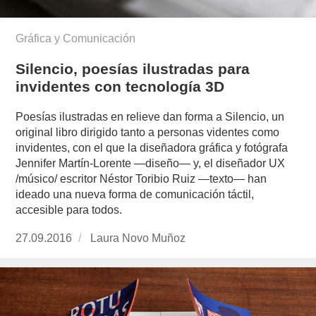
Gráfica y Comunicación
Silencio, poesías ilustradas para
invidentes con tecnología 3D
Poesías ilustradas en relieve dan forma a Silencio, un
original libro dirigido tanto a personas videntes como
invidentes, con el que la diseñadora gráfica y fotógrafa
Jennifer Martín-Lorente —diseño— y, el diseñador UX
/músico/ escritor Néstor Toribio Ruiz —texto— han
ideado una nueva forma de comunicación táctil,
accesible para todos.
Publicado
27.09.2016
https://www.experimenta.es/author/laura-
Laura Novo Muñoz
el
novo-
munoz/