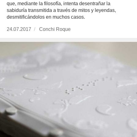
que, mediante la filosofía, intenta desentrañar la
sabiduría transmitida a través de mitos y leyendas,
desmitificándolos en muchos casos.
Publicado
24.07.2017
https://www.experimenta.es/author/conchi-
Conchi Roque
el
roque/