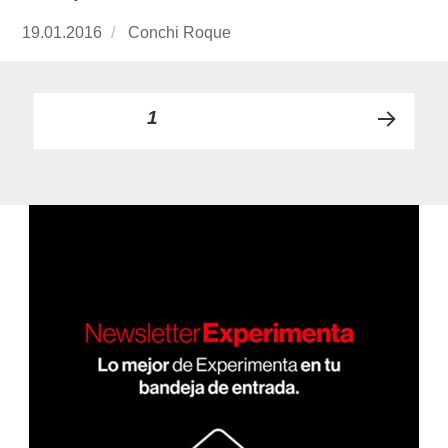
Publicado
19.01.2016
https://www.experimenta.es/author/conchi-
Conchi Roque
el
roque/
Paginación
PÁGINA
1
PRÓ
de
XIMA
PÁGI
entradas
NA