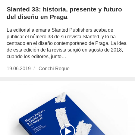
Slanted 33: historia, presente y futuro
del diseño en Praga
La editorial alemana Slanted Publishers acaba de
publicar el número 33 de su revista Slanted, y lo ha
centrado en el diseño contemporáneo de Praga. La idea
de esta edición de la revista surgió en agosto de 2018,
cuando los editores, junto…
Publicado
19.06.2019
https://www.experimenta.es/author/conchi-
Conchi Roque
el
roque/