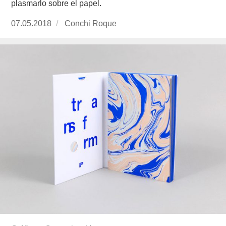
plasmarlo sobre el papel.
Publicado
07.05.2018
https://www.experimenta.es/author/conchi-
Conchi Roque
el
roque/