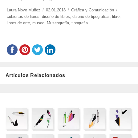
https://www.experimenta.es/author/laura-
Laura Novo Muñoz
Publicado
02.01.2018
Categorías
Gráfica y Comunicación
Etiquetas
novo-
cubiertas de libros
,
diseño de libros
el
,
diseño de tipografías
,
libro
,
munoz/
libros de arte
,
museo
,
Museografía
,
tipografia
Artículos Relacionados