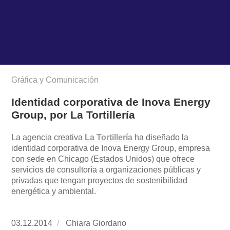
Gráfica y Comunicación
Identidad corporativa de Inova Energy
Group, por La Tortillería
La agencia creativa
La Tortillería
ha diseñado la
identidad corporativa de Inova Energy Group, empresa
con sede en Chicago (Estados Unidos) que ofrece
servicios de consultoría a organizaciones públicas y
privadas que tengan proyectos de sostenibilidad
energética y ambiental.
Publicado
03.12.2014
https://www.experimenta.es/author/chiara-
Chiara Giordano