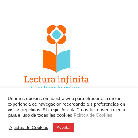
Usamos cookies en nuestra web para ofrecerte la mejor
experiencia de navegación recordando tus preferencias en
Facebook
Twitter
Instagram
visitas repetidas. Al elegir "Aceptar", das tu consentimiento
para el uso de todas las cookies.
Política de Cookies
YouTube
LinkedIn
Contacto
Ajustes de Cookies
Aceptar
BU
Buscar