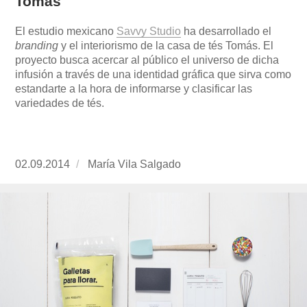
Tomás
El estudio mexicano
Savvy Studio
ha desarrollado el
branding
y el interiorismo de la casa de tés Tomás. El
proyecto busca acercar al público el universo de dicha
infusión a través de una identidad gráfica que sirva como
estandarte a la hora de informarse y clasificar las
variedades de tés.
Publicado
02.09.2014
https://www.experimenta.es/author/mariavila/
María Vila Salgado
el