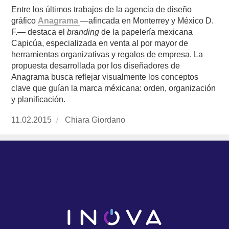
Entre los últimos trabajos de la agencia de diseño
gráfico
Anagrama
—afincada en Monterrey y México D.
F.— destaca el
branding
de la papelería mexicana
Capicúa, especializada en venta al por mayor de
herramientas organizativas y regalos de empresa. La
propuesta desarrollada por los diseñadores de
Anagrama busca reflejar visualmente los conceptos
clave que guían la marca méxicana: orden, organización
y planificación.
Publicado
11.02.2015
https://www.experimenta.es/author/chiara-
Chiara Giordano
el
giordano/