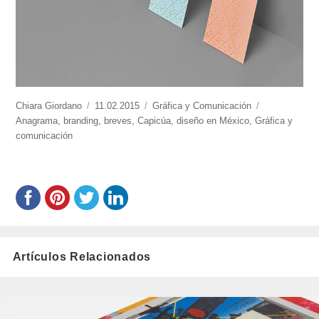
https://www.experimenta.es/author/chiara-
Chiara Giordano
Publicado
11.02.2015
Categorías
Gráfica y Comunicación
Etiquetas
giordano/
Anagrama
,
branding
el
,
breves
,
Capicúa
,
diseño en México
,
Gráfica y
comunicación
Artículos Relacionados