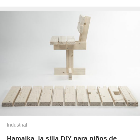
el
novo-
munoz/
Industrial
Hamaika, la silla DIY para niños de