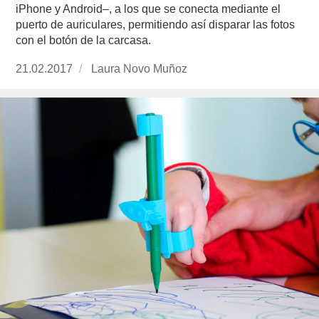
iPhone y Android–, a los que se conecta mediante el
puerto de auriculares, permitiendo así disparar las fotos
con el botón de la carcasa.
Publicado
21.02.2017
https://www.experimenta.es/author/laura-
Laura Novo Muñoz
el
novo-
munoz/