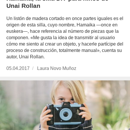
Unai Rollan
Un listón de madera cortado en once partes iguales es el
origen de esta silla, cuyo nombre, Hamaika —once en
euskera—, hace referencia al número de piezas que la
componen. «Me gusta la idea de transmitir al usuario
cómo me siento al crear un objeto, y hacerle partícipe del
proceso de construcción, totalmente manual», cuenta su
autor, Unai Rollan.
Publicado
05.04.2017
https://www.experimenta.es/author/laura-
Laura Novo Muñoz
el
novo-
munoz/