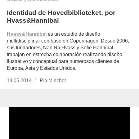
Identidad de Hovedbiblioteket, por
Hvass&Hannibal
Hvass&Hannibal
es un estudio de diseño
multidisciplinar con base en Copenhagen. Desde 2006,
sus fundadores, Nan Na Hvass y Sofie Hannibal
trabajan en estrecha colaboración realizando diseño
ilustrativo y conceptual para numerosos clientes de
Europa, Asia y Estados Unidos.
Publicado
14.05.2014
https://www.experimenta.es/author/pia/
Pía Minchot
el