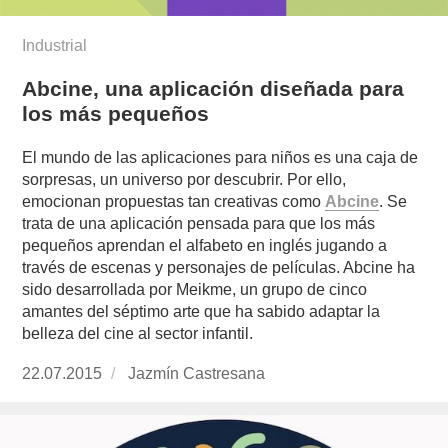
Industrial
Abcine, una aplicación diseñada para
los más pequeños
El mundo de las aplicaciones para niños es una caja de
sorpresas, un universo por descubrir. Por ello,
emocionan propuestas tan creativas como
Abcine
. Se
trata de una aplicación pensada para que los más
pequeños aprendan el alfabeto en inglés jugando a
través de escenas y personajes de películas. Abcine ha
sido desarrollada por Meikme, un grupo de cinco
amantes del séptimo arte que ha sabido adaptar la
belleza del cine al sector infantil.
Publicado
22.07.2015
https://www.experimenta.es/author/jazmin-
Jazmín Castresana
el
castresana/