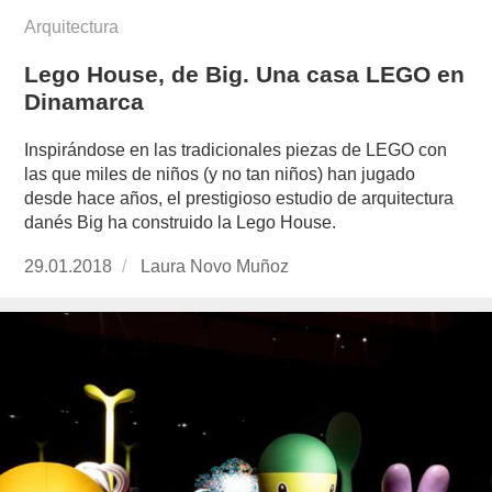
Arquitectura
Lego House, de Big. Una casa LEGO en
Dinamarca
Inspirándose en las tradicionales piezas de LEGO con
las que miles de niños (y no tan niños) han jugado
desde hace años, el prestigioso estudio de arquitectura
danés Big ha construido la Lego House.
Publicado
29.01.2018
https://www.experimenta.es/author/laura-
Laura Novo Muñoz
el
novo-
munoz/