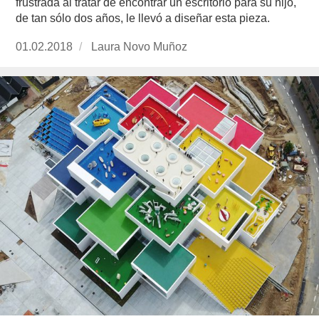
frustrada al tratar de encontrar un escritorio para su hijo,
de tan sólo dos años, le llevó a diseñar esta pieza.
Publicado
01.02.2018
https://www.experimenta.es/author/laura-
Laura Novo Muñoz
el
novo-
munoz/