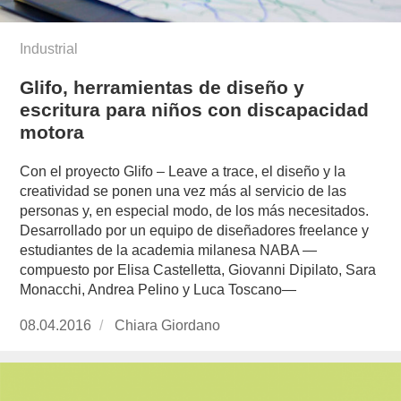
Industrial
Glifo, herramientas de diseño y
escritura para niños con discapacidad
motora
Con el proyecto Glifo – Leave a trace, el diseño y la
creatividad se ponen una vez más al servicio de las
personas y, en especial modo, de los más necesitados.
Desarrollado por un equipo de diseñadores freelance y
estudiantes de la academia milanesa NABA —
compuesto por Elisa Castelletta, Giovanni Dipilato, Sara
Monacchi, Andrea Pelino y Luca Toscano—
Publicado
08.04.2016
https://www.experimenta.es/author/chiara-
Chiara Giordano
el
giordano/