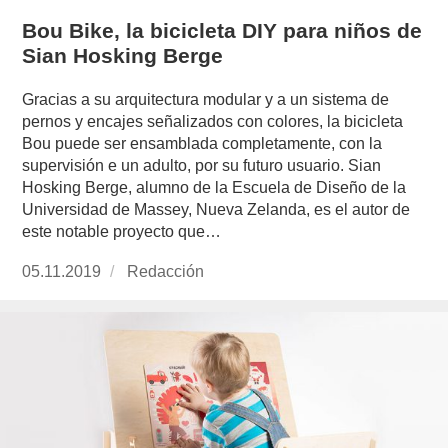
Bou Bike, la bicicleta DIY para niños de
Sian Hosking Berge
Gracias a su arquitectura modular y a un sistema de
pernos y encajes señalizados con colores, la bicicleta
Bou puede ser ensamblada completamente, con la
supervisión e un adulto, por su futuro usuario. Sian
Hosking Berge, alumno de la Escuela de Diseño de la
Universidad de Massey, Nueva Zelanda, es el autor de
este notable proyecto que…
Publicado
05.11.2019
https://www.experimenta.es/author/redaccion/
Redacción
el